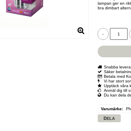
lampan ger en rikt
bra dimbart alterna
-
Snabba levera
Säker betalni
Betala med Kor
Vi har stort so
Upptäck våra 
Anmäl dig till 
Du kan dela d
Varumärke
Ph
DELA