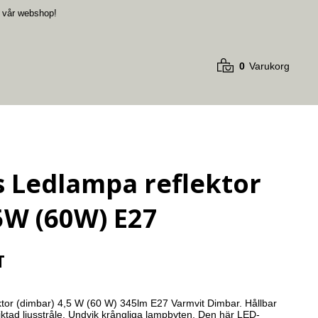
i vår webshop
!
0
Varukorg
s Ledlampa reflektor
5W (60W) E27
T
ktor (dimbar) 4,5 W (60 W) 345lm E27 Varmvit Dimbar. Hållbar 
tad ljusstråle. Undvik krångliga lampbyten. Den här LED-