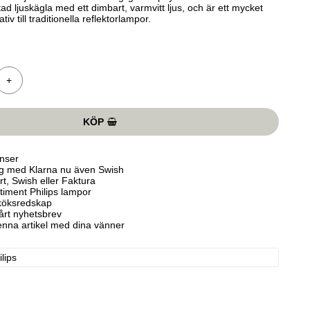
ad ljuskägla med ett dimbart, varmvitt ljus, och är ett mycket 
tiv till traditionella reflektorlampor.
+
KÖP
nser
ng med Klarna nu även Swish
t, Swish eller Faktura
rtiment Philips lampor
köksredskap
vårt nyhetsbrev
enna artikel med dina vänner
ilips