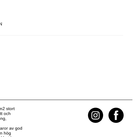
N
m2 stort
tt och
ing,
 varor av god
 en hög