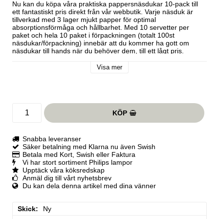
Nu kan du köpa våra praktiska pappersnäsdukar 10-pack till 
ett fantastiskt pris direkt från vår webbutik. Varje näsduk är 
tillverkad med 3 lager mjukt papper för optimal 
absorptionsförmåga och hållbarhet. Med 10 servetter per 
paket och hela 10 paket i förpackningen (totalt 100st 
näsdukar/förpackning) innebär att du kommer ha gott om 
näsdukar till hands när du behöver dem, till ett lågt pris. 
Perfekt att ha hemma, i bilen eller i väskan. Beställ dina 
pappersnäsdukar 10-pack redan idag och få dem snabbt och 
Visa mer
bekvämt.
KÖP
Snabba leveranser
Säker betalning med Klarna nu även Swish
Betala med Kort, Swish eller Faktura
Vi har stort sortiment Philips lampor
Upptäck våra köksredskap
Anmäl dig till vårt nyhetsbrev
Du kan dela denna artikel med dina vänner
Skick
Ny