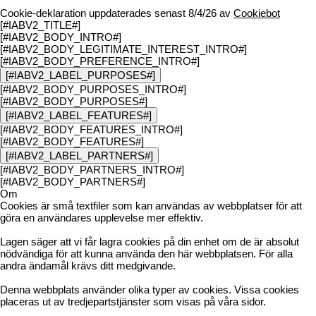
Cookie-deklaration uppdaterades senast 8/4/26 av
Cookiebot
[#IABV2_TITLE#]
[#IABV2_BODY_INTRO#]
[#IABV2_BODY_LEGITIMATE_INTEREST_INTRO#]
[#IABV2_BODY_PREFERENCE_INTRO#]
[#IABV2_LABEL_PURPOSES#]
[#IABV2_BODY_PURPOSES_INTRO#]
[#IABV2_BODY_PURPOSES#]
[#IABV2_LABEL_FEATURES#]
[#IABV2_BODY_FEATURES_INTRO#]
[#IABV2_BODY_FEATURES#]
[#IABV2_LABEL_PARTNERS#]
[#IABV2_BODY_PARTNERS_INTRO#]
[#IABV2_BODY_PARTNERS#]
Om
Cookies är små textfiler som kan användas av webbplatser för att
göra en användares upplevelse mer effektiv.
Lagen säger att vi får lagra cookies på din enhet om de är absolut
nödvändiga för att kunna använda den här webbplatsen. För alla
andra ändamål krävs ditt medgivande.
Denna webbplats använder olika typer av cookies. Vissa cookies
placeras ut av tredjepartstjänster som visas på våra sidor.