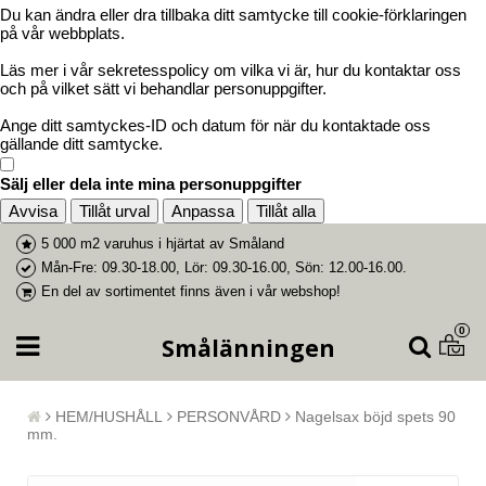
Du kan ändra eller dra tillbaka ditt samtycke till cookie-förklaringen
på vår webbplats.
Läs mer i vår sekretesspolicy om vilka vi är, hur du kontaktar oss
och på vilket sätt vi behandlar personuppgifter.
Ange ditt samtyckes-ID och datum för när du kontaktade oss
gällande ditt samtycke.
Sälj eller dela inte mina personuppgifter
Avvisa
Tillåt urval
Anpassa
Tillåt alla
5 000 m2 varuhus i
hjärtat av Småland
Mån-Fre: 09.30-18.00, Lör: 09.30-16.00, Sön: 12.00-16.00.
En del av
sortimentet finns även i vår webshop
!
0
Smålänningen
HEM/HUSHÅLL
PERSONVÅRD
Nagelsax böjd spets 90
mm.