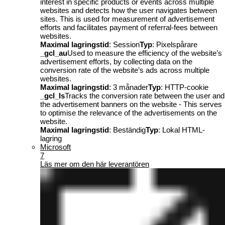
interest in specific products or events across multiple
websites and detects how the user navigates between
sites. This is used for measurement of advertisement
efforts and facilitates payment of referral-fees between
websites.
Maximal lagringstid
: Session
Typ
: Pixelspårare
_gcl_au
Used to measure the efficiency of the website’s
advertisement efforts, by collecting data on the
conversion rate of the website’s ads across multiple
websites.
Maximal lagringstid
: 3 månader
Typ
: HTTP-cookie
_gcl_ls
Tracks the conversion rate between the user and
the advertisement banners on the website - This serves
to optimise the relevance of the advertisements on the
website.
Maximal lagringstid
: Beständig
Typ
: Lokal HTML-
lagring
Microsoft
7
Läs mer om den här leverantören