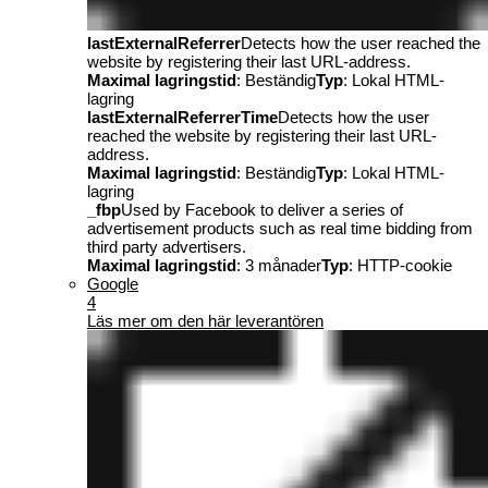
lastExternalReferrer
Detects how the user reached the
website by registering their last URL-address.
Maximal lagringstid
: Beständig
Typ
: Lokal HTML-
lagring
lastExternalReferrerTime
Detects how the user
reached the website by registering their last URL-
address.
Maximal lagringstid
: Beständig
Typ
: Lokal HTML-
lagring
_fbp
Used by Facebook to deliver a series of
advertisement products such as real time bidding from
third party advertisers.
Maximal lagringstid
: 3 månader
Typ
: HTTP-cookie
Google
4
Läs mer om den här leverantören