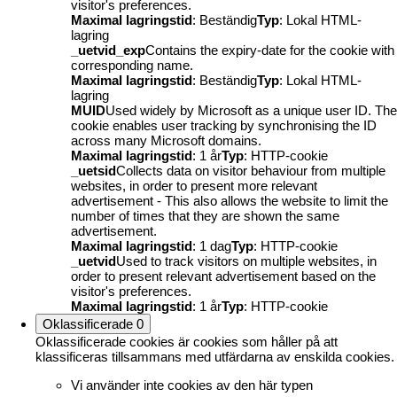
visitor's preferences.
Maximal lagringstid
: Beständig
Typ
: Lokal HTML-
lagring
_uetvid_exp
Contains the expiry-date for the cookie with
corresponding name.
Maximal lagringstid
: Beständig
Typ
: Lokal HTML-
lagring
MUID
Used widely by Microsoft as a unique user ID. The
cookie enables user tracking by synchronising the ID
across many Microsoft domains.
Maximal lagringstid
: 1 år
Typ
: HTTP-cookie
_uetsid
Collects data on visitor behaviour from multiple
websites, in order to present more relevant
advertisement - This also allows the website to limit the
number of times that they are shown the same
advertisement.
Maximal lagringstid
: 1 dag
Typ
: HTTP-cookie
_uetvid
Used to track visitors on multiple websites, in
order to present relevant advertisement based on the
visitor's preferences.
Maximal lagringstid
: 1 år
Typ
: HTTP-cookie
Oklassificerade
0
Oklassificerade cookies är cookies som håller på att
klassificeras tillsammans med utfärdarna av enskilda cookies.
Vi använder inte cookies av den här typen