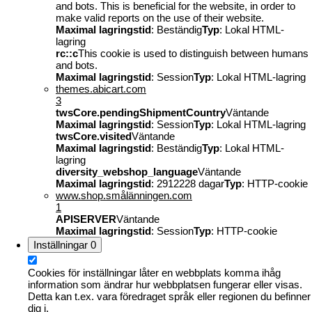
and bots. This is beneficial for the website, in order to
make valid reports on the use of their website.
Maximal lagringstid
: Beständig
Typ
: Lokal HTML-
lagring
rc::c
This cookie is used to distinguish between humans
and bots.
Maximal lagringstid
: Session
Typ
: Lokal HTML-lagring
themes.abicart.com
3
twsCore.pendingShipmentCountry
Väntande
Maximal lagringstid
: Session
Typ
: Lokal HTML-lagring
twsCore.visited
Väntande
Maximal lagringstid
: Beständig
Typ
: Lokal HTML-
lagring
diversity_webshop_language
Väntande
Maximal lagringstid
: 2912228 dagar
Typ
: HTTP-cookie
www.shop.smålänningen.com
1
APISERVER
Väntande
Maximal lagringstid
: Session
Typ
: HTTP-cookie
Inställningar
0
Cookies för inställningar låter en webbplats komma ihåg
information som ändrar hur webbplatsen fungerar eller visas.
Detta kan t.ex. vara föredraget språk eller regionen du befinner
dig i.