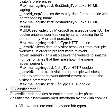
visitor's preferences.
Maximal lagringstid
: Beständig
Typ
: Lokal HTML-
lagring
_uetvid_exp
Contains the expiry-date for the cookie with
corresponding name.
Maximal lagringstid
: Beständig
Typ
: Lokal HTML-
lagring
MUID
Used widely by Microsoft as a unique user ID. The
cookie enables user tracking by synchronising the ID
across many Microsoft domains.
Maximal lagringstid
: 1 år
Typ
: HTTP-cookie
_uetsid
Collects data on visitor behaviour from multiple
websites, in order to present more relevant
advertisement - This also allows the website to limit the
number of times that they are shown the same
advertisement.
Maximal lagringstid
: 1 dag
Typ
: HTTP-cookie
_uetvid
Used to track visitors on multiple websites, in
order to present relevant advertisement based on the
visitor's preferences.
Maximal lagringstid
: 1 år
Typ
: HTTP-cookie
Oklassificerade
0
Oklassificerade cookies är cookies som håller på att
klassificeras tillsammans med utfärdarna av enskilda cookies.
Vi använder inte cookies av den här typen