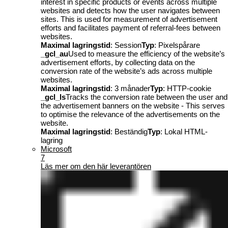
interest in specific products or events across multiple
websites and detects how the user navigates between
sites. This is used for measurement of advertisement
efforts and facilitates payment of referral-fees between
websites.
Maximal lagringstid
: Session
Typ
: Pixelspårare
_gcl_au
Used to measure the efficiency of the website’s
advertisement efforts, by collecting data on the
conversion rate of the website’s ads across multiple
websites.
Maximal lagringstid
: 3 månader
Typ
: HTTP-cookie
_gcl_ls
Tracks the conversion rate between the user and
the advertisement banners on the website - This serves
to optimise the relevance of the advertisements on the
website.
Maximal lagringstid
: Beständig
Typ
: Lokal HTML-
lagring
Microsoft
7
Läs mer om den här leverantören