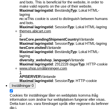
and bots. This is beneficial for the website, in order to
make valid reports on the use of their website.
Maximal lagringstid
: Beständig
Typ
: Lokal HTML-
lagring
rc::c
This cookie is used to distinguish between humans
and bots.
Maximal lagringstid
: Session
Typ
: Lokal HTML-lagring
themes.abicart.com
3
twsCore.pendingShipmentCountry
Väntande
Maximal lagringstid
: Session
Typ
: Lokal HTML-lagring
twsCore.visited
Väntande
Maximal lagringstid
: Beständig
Typ
: Lokal HTML-
lagring
diversity_webshop_language
Väntande
Maximal lagringstid
: 2912228 dagar
Typ
: HTTP-cookie
www.shop.smålänningen.com
1
APISERVER
Väntande
Maximal lagringstid
: Session
Typ
: HTTP-cookie
Inställningar
0
Cookies för inställningar låter en webbplats komma ihåg
information som ändrar hur webbplatsen fungerar eller visas.
Detta kan t.ex. vara föredraget språk eller regionen du befinner
dig i.