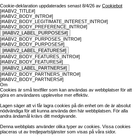
Cookie-deklaration uppdaterades senast 8/4/26 av
Cookiebot
[#IABV2_TITLE#]
[#IABV2_BODY_INTRO#]
[#IABV2_BODY_LEGITIMATE_INTEREST_INTRO#]
[#IABV2_BODY_PREFERENCE_INTRO#]
[#IABV2_LABEL_PURPOSES#]
[#IABV2_BODY_PURPOSES_INTRO#]
[#IABV2_BODY_PURPOSES#]
[#IABV2_LABEL_FEATURES#]
[#IABV2_BODY_FEATURES_INTRO#]
[#IABV2_BODY_FEATURES#]
[#IABV2_LABEL_PARTNERS#]
[#IABV2_BODY_PARTNERS_INTRO#]
[#IABV2_BODY_PARTNERS#]
Om
Cookies är små textfiler som kan användas av webbplatser för att
göra en användares upplevelse mer effektiv.
Lagen säger att vi får lagra cookies på din enhet om de är absolut
nödvändiga för att kunna använda den här webbplatsen. För alla
andra ändamål krävs ditt medgivande.
Denna webbplats använder olika typer av cookies. Vissa cookies
placeras ut av tredjepartstjänster som visas på våra sidor.