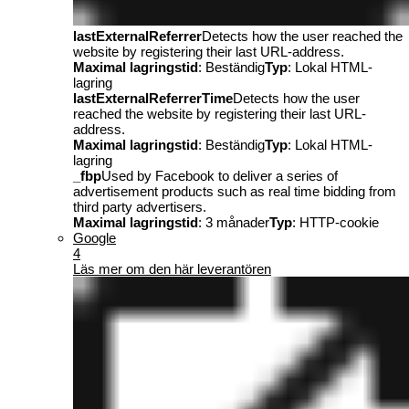
lastExternalReferrer
Detects how the user reached the
website by registering their last URL-address.
Maximal lagringstid
: Beständig
Typ
: Lokal HTML-
lagring
lastExternalReferrerTime
Detects how the user
reached the website by registering their last URL-
address.
Maximal lagringstid
: Beständig
Typ
: Lokal HTML-
lagring
_fbp
Used by Facebook to deliver a series of
advertisement products such as real time bidding from
third party advertisers.
Maximal lagringstid
: 3 månader
Typ
: HTTP-cookie
Google
4
Läs mer om den här leverantören