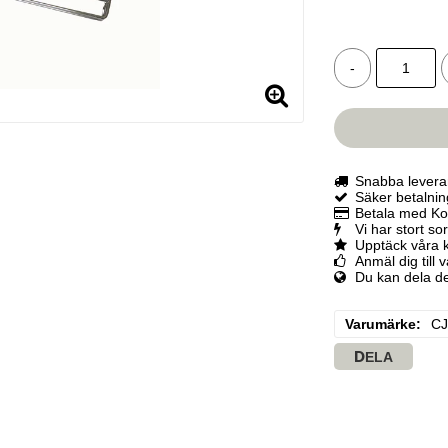
-
Snabba levera
Säker betalni
Betala med Kor
Vi har stort so
Upptäck våra 
Anmäl dig till 
Du kan dela d
Varumärke
CJ
DELA