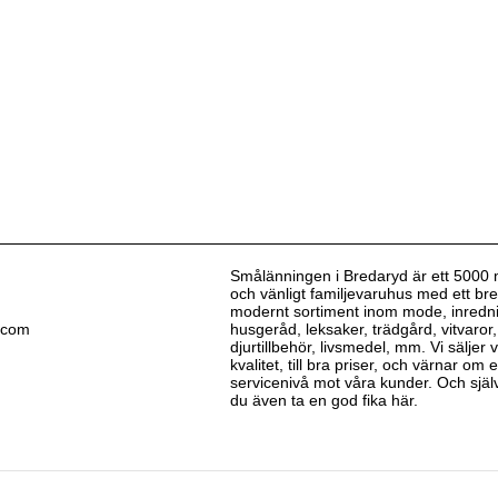
Smålänningen i Bredaryd är ett 5000 
och vänligt familjevaruhus med ett bre
modernt sortiment inom mode, inredn
.com
husgeråd, leksaker, trädgård, vitvaror,
djurtillbehör, livsmedel, mm. Vi säljer
kvalitet, till bra priser, och värnar om
servicenivå mot våra kunder. Och själv
du även ta en god fika här.