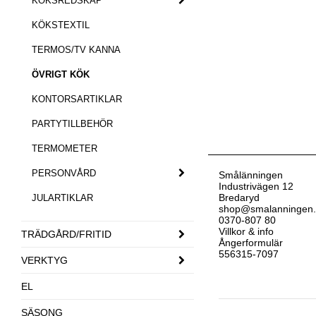
KÖKSREDSKAP
KÖKSTEXTIL
TERMOS/TV KANNA
ÖVRIGT KÖK
KONTORSARTIKLAR
PARTYTILLBEHÖR
TERMOMETER
PERSONVÅRD
Smålänningen
Industrivägen 12
Bredaryd
JULARTIKLAR
shop@smalanningen
0370-807 80
Villkor & info
TRÄDGÅRD/FRITID
Ångerformulär
556315-7097
VERKTYG
EL
SÄSONG