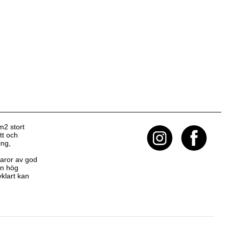
m2 stort
tt och
ing,
 varor av god
 en hög
klart kan