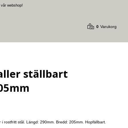
i vår webshop
!
0
Varukorg
ller ställbart
205mm
er i rostfritt stål. Längd: 290mm. Bredd: 205mm. Hopfällbart.