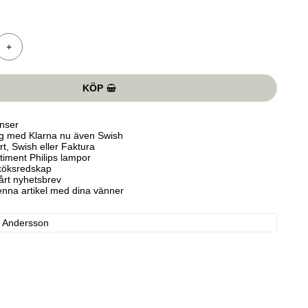
+
KÖP
nser
ng med Klarna nu även Swish
t, Swish eller Faktura
rtiment Philips lampor
köksredskap
vårt nyhetsbrev
enna artikel med dina vänner
 Andersson