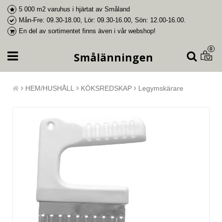
5 000 m2 varuhus i
hjärtat av Småland
Mån-Fre: 09.30-18.00, Lör: 09.30-16.00, Sön: 12.00-16.00.
En del av
sortimentet finns även i vår webshop
!
0
Smålänningen
HEM/HUSHÅLL
KÖKSREDSKAP
Legymskärare