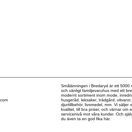
Smålänningen i Bredaryd är ett 5000 
och vänligt familjevaruhus med ett bre
modernt sortiment inom mode, inredn
.com
husgeråd, leksaker, trädgård, vitvaror,
djurtillbehör, livsmedel, mm. Vi säljer
kvalitet, till bra priser, och värnar om
servicenivå mot våra kunder. Och själv
du även ta en god fika här.