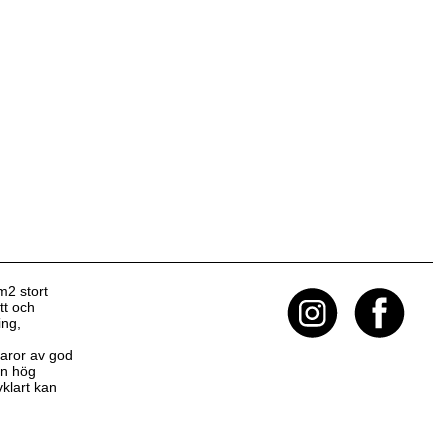
m2 stort
tt och
ing,
 varor av god
 en hög
klart kan