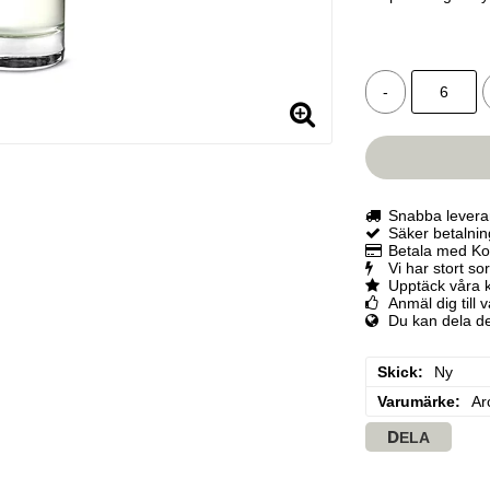
-
Snabba levera
Säker betalni
Betala med Kor
Vi har stort so
Upptäck våra 
Anmäl dig till 
Du kan dela d
Skick
Ny
Varumärke
Ar
DELA