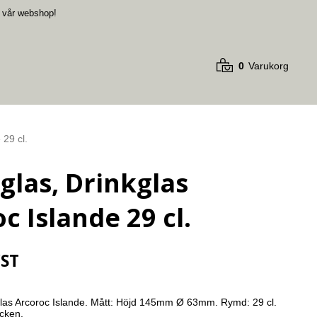
i vår webshop
!
0
Varukorg
 29 cl.
glas, Drinkglas
c Islande 29 cl.
/ST
glas Arcoroc Islande. Mått: Höjd 145mm Ø 63mm. Rymd: 29 cl. 
cken.