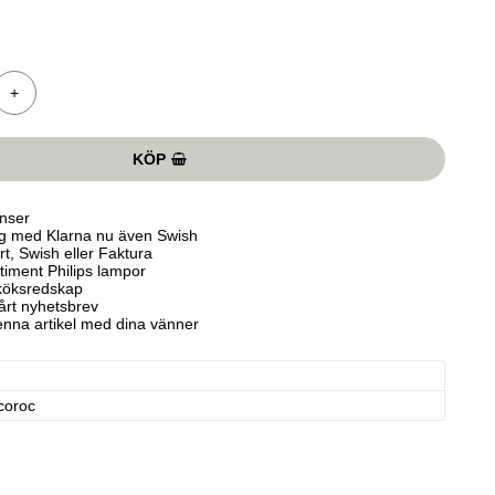
+
KÖP
nser
ng med Klarna nu även Swish
t, Swish eller Faktura
rtiment Philips lampor
köksredskap
vårt nyhetsbrev
enna artikel med dina vänner
coroc