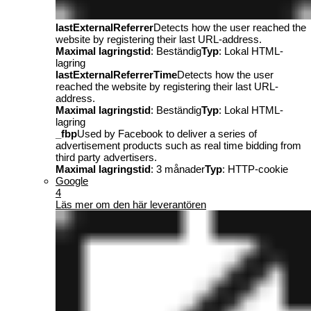
lastExternalReferrer
Detects how the user reached the
website by registering their last URL-address.
Maximal lagringstid
: Beständig
Typ
: Lokal HTML-
lagring
lastExternalReferrerTime
Detects how the user
reached the website by registering their last URL-
address.
Maximal lagringstid
: Beständig
Typ
: Lokal HTML-
lagring
_fbp
Used by Facebook to deliver a series of
advertisement products such as real time bidding from
third party advertisers.
Maximal lagringstid
: 3 månader
Typ
: HTTP-cookie
Google
4
Läs mer om den här leverantören