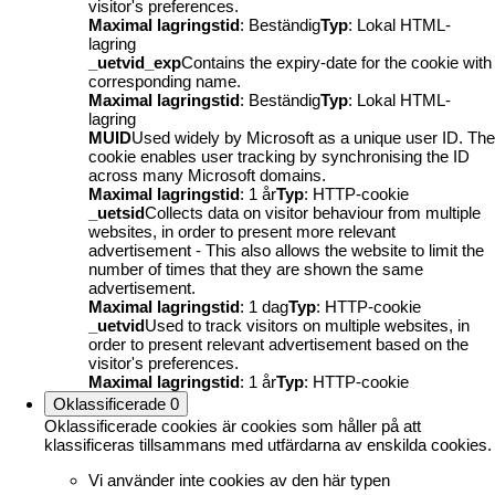
visitor's preferences.
Maximal lagringstid
: Beständig
Typ
: Lokal HTML-
lagring
_uetvid_exp
Contains the expiry-date for the cookie with
corresponding name.
Maximal lagringstid
: Beständig
Typ
: Lokal HTML-
lagring
MUID
Used widely by Microsoft as a unique user ID. The
cookie enables user tracking by synchronising the ID
across many Microsoft domains.
Maximal lagringstid
: 1 år
Typ
: HTTP-cookie
_uetsid
Collects data on visitor behaviour from multiple
websites, in order to present more relevant
advertisement - This also allows the website to limit the
number of times that they are shown the same
advertisement.
Maximal lagringstid
: 1 dag
Typ
: HTTP-cookie
_uetvid
Used to track visitors on multiple websites, in
order to present relevant advertisement based on the
visitor's preferences.
Maximal lagringstid
: 1 år
Typ
: HTTP-cookie
Oklassificerade
0
Oklassificerade cookies är cookies som håller på att
klassificeras tillsammans med utfärdarna av enskilda cookies.
Vi använder inte cookies av den här typen