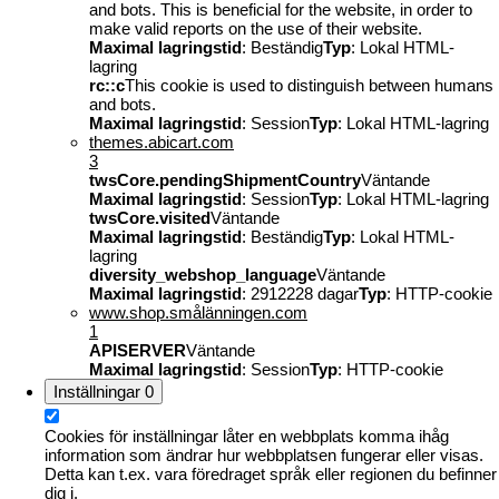
and bots. This is beneficial for the website, in order to
make valid reports on the use of their website.
Maximal lagringstid
: Beständig
Typ
: Lokal HTML-
lagring
rc::c
This cookie is used to distinguish between humans
and bots.
Maximal lagringstid
: Session
Typ
: Lokal HTML-lagring
themes.abicart.com
3
twsCore.pendingShipmentCountry
Väntande
Maximal lagringstid
: Session
Typ
: Lokal HTML-lagring
twsCore.visited
Väntande
Maximal lagringstid
: Beständig
Typ
: Lokal HTML-
lagring
diversity_webshop_language
Väntande
Maximal lagringstid
: 2912228 dagar
Typ
: HTTP-cookie
www.shop.smålänningen.com
1
APISERVER
Väntande
Maximal lagringstid
: Session
Typ
: HTTP-cookie
Inställningar
0
Cookies för inställningar låter en webbplats komma ihåg
information som ändrar hur webbplatsen fungerar eller visas.
Detta kan t.ex. vara föredraget språk eller regionen du befinner
dig i.