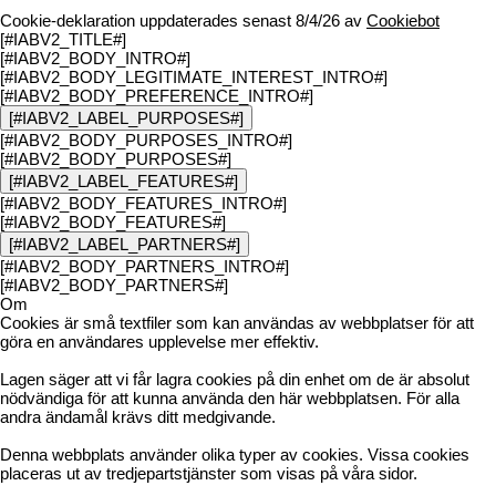
Cookie-deklaration uppdaterades senast 8/4/26 av
Cookiebot
[#IABV2_TITLE#]
[#IABV2_BODY_INTRO#]
[#IABV2_BODY_LEGITIMATE_INTEREST_INTRO#]
[#IABV2_BODY_PREFERENCE_INTRO#]
[#IABV2_LABEL_PURPOSES#]
[#IABV2_BODY_PURPOSES_INTRO#]
[#IABV2_BODY_PURPOSES#]
[#IABV2_LABEL_FEATURES#]
[#IABV2_BODY_FEATURES_INTRO#]
[#IABV2_BODY_FEATURES#]
[#IABV2_LABEL_PARTNERS#]
[#IABV2_BODY_PARTNERS_INTRO#]
[#IABV2_BODY_PARTNERS#]
Om
Cookies är små textfiler som kan användas av webbplatser för att
göra en användares upplevelse mer effektiv.
Lagen säger att vi får lagra cookies på din enhet om de är absolut
nödvändiga för att kunna använda den här webbplatsen. För alla
andra ändamål krävs ditt medgivande.
Denna webbplats använder olika typer av cookies. Vissa cookies
placeras ut av tredjepartstjänster som visas på våra sidor.