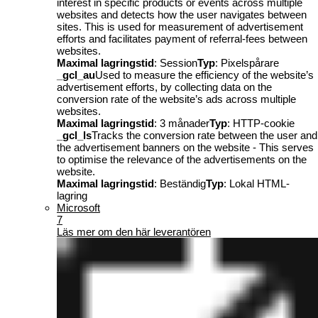
interest in specific products or events across multiple
websites and detects how the user navigates between
sites. This is used for measurement of advertisement
efforts and facilitates payment of referral-fees between
websites.
Maximal lagringstid
: Session
Typ
: Pixelspårare
_gcl_au
Used to measure the efficiency of the website’s
advertisement efforts, by collecting data on the
conversion rate of the website’s ads across multiple
websites.
Maximal lagringstid
: 3 månader
Typ
: HTTP-cookie
_gcl_ls
Tracks the conversion rate between the user and
the advertisement banners on the website - This serves
to optimise the relevance of the advertisements on the
website.
Maximal lagringstid
: Beständig
Typ
: Lokal HTML-
lagring
Microsoft
7
Läs mer om den här leverantören