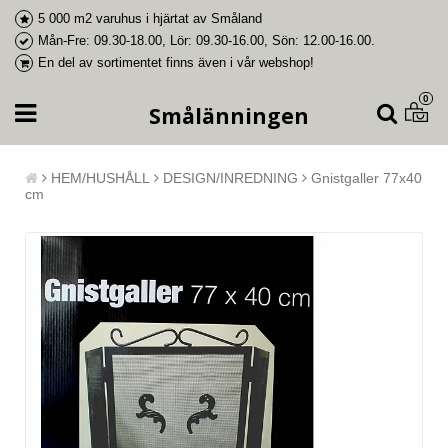
5 000 m2 varuhus i
hjärtat av Småland
Mån-Fre: 09.30-18.00, Lör: 09.30-16.00, Sön: 12.00-16.00.
En del av
sortimentet finns även i vår webshop
!
0
Smålänningen
HEM/HUSHÅLL
DESIGN/INREDNING
Gnistgaller 77x40
cm