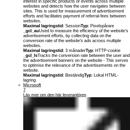
interest in specific products or events across multiple
websites and detects how the user navigates between
sites. This is used for measurement of advertisement
efforts and facilitates payment of referral-fees between
websites.
Maximal lagringstid
: Session
Typ
: Pixelspårare
_gcl_au
Used to measure the efficiency of the website’s
advertisement efforts, by collecting data on the
conversion rate of the website’s ads across multiple
websites.
Maximal lagringstid
: 3 månader
Typ
: HTTP-cookie
_gcl_ls
Tracks the conversion rate between the user and
the advertisement banners on the website - This serves
to optimise the relevance of the advertisements on the
website.
Maximal lagringstid
: Beständig
Typ
: Lokal HTML-
lagring
Microsoft
7
Läs mer om den här leverantören