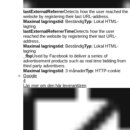
lastExternalReferrer
Detects how the user reached the
website by registering their last URL-address.
Maximal lagringstid
: Beständig
Typ
: Lokal HTML-
lagring
lastExternalReferrerTime
Detects how the user
reached the website by registering their last URL-
address.
Maximal lagringstid
: Beständig
Typ
: Lokal HTML-
lagring
_fbp
Used by Facebook to deliver a series of
advertisement products such as real time bidding from
third party advertisers.
Maximal lagringstid
: 3 månader
Typ
: HTTP-cookie
Google
4
Läs mer om den här leverantören