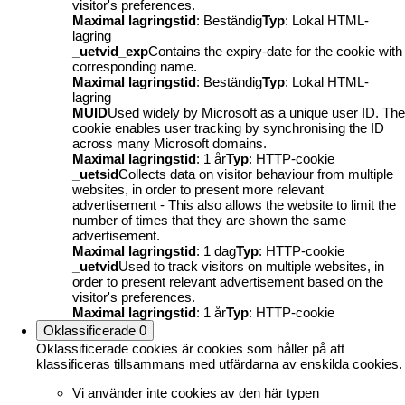
visitor's preferences.
Maximal lagringstid
: Beständig
Typ
: Lokal HTML-
lagring
_uetvid_exp
Contains the expiry-date for the cookie with
corresponding name.
Maximal lagringstid
: Beständig
Typ
: Lokal HTML-
lagring
MUID
Used widely by Microsoft as a unique user ID. The
cookie enables user tracking by synchronising the ID
across many Microsoft domains.
Maximal lagringstid
: 1 år
Typ
: HTTP-cookie
_uetsid
Collects data on visitor behaviour from multiple
websites, in order to present more relevant
advertisement - This also allows the website to limit the
number of times that they are shown the same
advertisement.
Maximal lagringstid
: 1 dag
Typ
: HTTP-cookie
_uetvid
Used to track visitors on multiple websites, in
order to present relevant advertisement based on the
visitor's preferences.
Maximal lagringstid
: 1 år
Typ
: HTTP-cookie
Oklassificerade
0
Oklassificerade cookies är cookies som håller på att
klassificeras tillsammans med utfärdarna av enskilda cookies.
Vi använder inte cookies av den här typen