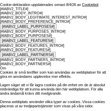
Cookie-deklaration uppdaterades senast 8/4/26 av
Cookiebot
[#IABV2_TITLE#]
[#IABV2_BODY_INTRO#]
[#IABV2_BODY_LEGITIMATE_INTEREST_INTRO#]
[#IABV2_BODY_PREFERENCE_INTRO#]
[#IABV2_LABEL_PURPOSES#]
[#IABV2_BODY_PURPOSES_INTRO#]
[#IABV2_BODY_PURPOSES#]
[#IABV2_LABEL_FEATURES#]
[#IABV2_BODY_FEATURES_INTRO#]
[#IABV2_BODY_FEATURES#]
[#IABV2_LABEL_PARTNERS#]
[#IABV2_BODY_PARTNERS_INTRO#]
[#IABV2_BODY_PARTNERS#]
Om
Cookies är små textfiler som kan användas av webbplatser för att
göra en användares upplevelse mer effektiv.
Lagen säger att vi får lagra cookies på din enhet om de är absolut
nödvändiga för att kunna använda den här webbplatsen. För alla
andra ändamål krävs ditt medgivande.
Denna webbplats använder olika typer av cookies. Vissa cookies
placeras ut av tredjepartstjänster som visas på våra sidor.