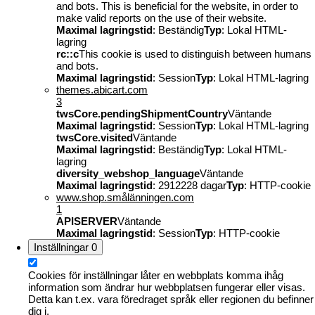
and bots. This is beneficial for the website, in order to
make valid reports on the use of their website.
Maximal lagringstid
: Beständig
Typ
: Lokal HTML-
lagring
rc::c
This cookie is used to distinguish between humans
and bots.
Maximal lagringstid
: Session
Typ
: Lokal HTML-lagring
themes.abicart.com
3
twsCore.pendingShipmentCountry
Väntande
Maximal lagringstid
: Session
Typ
: Lokal HTML-lagring
twsCore.visited
Väntande
Maximal lagringstid
: Beständig
Typ
: Lokal HTML-
lagring
diversity_webshop_language
Väntande
Maximal lagringstid
: 2912228 dagar
Typ
: HTTP-cookie
www.shop.smålänningen.com
1
APISERVER
Väntande
Maximal lagringstid
: Session
Typ
: HTTP-cookie
Inställningar
0
Cookies för inställningar låter en webbplats komma ihåg
information som ändrar hur webbplatsen fungerar eller visas.
Detta kan t.ex. vara föredraget språk eller regionen du befinner
dig i.