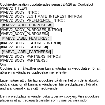
Cookie-deklaration uppdaterades senast 8/4/26 av
Cookiebot
[#IABV2_TITLE#]
[#IABV2_BODY_INTRO#]
[#IABV2_BODY_LEGITIMATE_INTEREST_INTRO#]
[#IABV2_BODY_PREFERENCE_INTRO#]
[#IABV2_LABEL_PURPOSES#]
[#IABV2_BODY_PURPOSES_INTRO#]
[#IABV2_BODY_PURPOSES#]
[#IABV2_LABEL_FEATURES#]
[#IABV2_BODY_FEATURES_INTRO#]
[#IABV2_BODY_FEATURES#]
[#IABV2_LABEL_PARTNERS#]
[#IABV2_BODY_PARTNERS_INTRO#]
[#IABV2_BODY_PARTNERS#]
Om
Cookies är små textfiler som kan användas av webbplatser för att
göra en användares upplevelse mer effektiv.
Lagen säger att vi får lagra cookies på din enhet om de är absolut
nödvändiga för att kunna använda den här webbplatsen. För alla
andra ändamål krävs ditt medgivande.
Denna webbplats använder olika typer av cookies. Vissa cookies
placeras ut av tredjepartstjänster som visas på våra sidor.