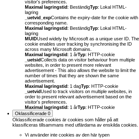
visitor's preferences.
Maximal lagringstid
: Beständig
Typ
: Lokal HTML-
lagring
_uetvid_exp
Contains the expiry-date for the cookie with
corresponding name.
Maximal lagringstid
: Beständig
Typ
: Lokal HTML-
lagring
MUID
Used widely by Microsoft as a unique user ID. The
cookie enables user tracking by synchronising the ID
across many Microsoft domains.
Maximal lagringstid
: 1 år
Typ
: HTTP-cookie
_uetsid
Collects data on visitor behaviour from multiple
websites, in order to present more relevant
advertisement - This also allows the website to limit the
number of times that they are shown the same
advertisement.
Maximal lagringstid
: 1 dag
Typ
: HTTP-cookie
_uetvid
Used to track visitors on multiple websites, in
order to present relevant advertisement based on the
visitor's preferences.
Maximal lagringstid
: 1 år
Typ
: HTTP-cookie
Oklassificerade
0
Oklassificerade cookies är cookies som håller på att
klassificeras tillsammans med utfärdarna av enskilda cookies.
Vi använder inte cookies av den här typen