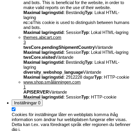
and bots. This is beneficial for the website, in order to
make valid reports on the use of their website.
Maximal lagringstid
: Beständig
Typ
: Lokal HTML-
lagring
rc::c
This cookie is used to distinguish between humans
and bots.
Maximal lagringstid
: Session
Typ
: Lokal HTML-lagring
themes.abicart.com
3
twsCore.pendingShipmentCountry
Väntande
Maximal lagringstid
: Session
Typ
: Lokal HTML-lagring
twsCore.visited
Väntande
Maximal lagringstid
: Beständig
Typ
: Lokal HTML-
lagring
diversity_webshop_language
Väntande
Maximal lagringstid
: 2912228 dagar
Typ
: HTTP-cookie
www.shop.smålänningen.com
1
APISERVER
Väntande
Maximal lagringstid
: Session
Typ
: HTTP-cookie
Inställningar
0
Cookies för inställningar låter en webbplats komma ihåg
information som ändrar hur webbplatsen fungerar eller visas.
Detta kan t.ex. vara föredraget språk eller regionen du befinner
dig i.