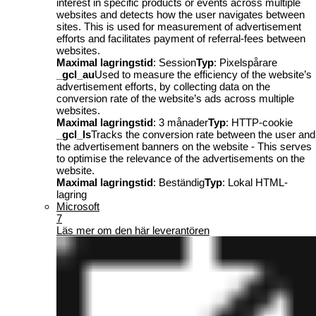
interest in specific products or events across multiple
websites and detects how the user navigates between
sites. This is used for measurement of advertisement
efforts and facilitates payment of referral-fees between
websites.
Maximal lagringstid
: Session
Typ
: Pixelspårare
_gcl_au
Used to measure the efficiency of the website’s
advertisement efforts, by collecting data on the
conversion rate of the website’s ads across multiple
websites.
Maximal lagringstid
: 3 månader
Typ
: HTTP-cookie
_gcl_ls
Tracks the conversion rate between the user and
the advertisement banners on the website - This serves
to optimise the relevance of the advertisements on the
website.
Maximal lagringstid
: Beständig
Typ
: Lokal HTML-
lagring
Microsoft
7
Läs mer om den här leverantören