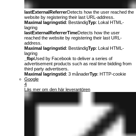
lastExternalReferrer
Detects how the user reached the
website by registering their last URL-address.
Maximal lagringstid
: Beständig
Typ
: Lokal HTML-
lagring
lastExternalReferrerTime
Detects how the user
reached the website by registering their last URL-
address.
Maximal lagringstid
: Beständig
Typ
: Lokal HTML-
lagring
_fbp
Used by Facebook to deliver a series of
advertisement products such as real time bidding from
third party advertisers.
Maximal lagringstid
: 3 månader
Typ
: HTTP-cookie
Google
4
Läs mer om den här leverantören